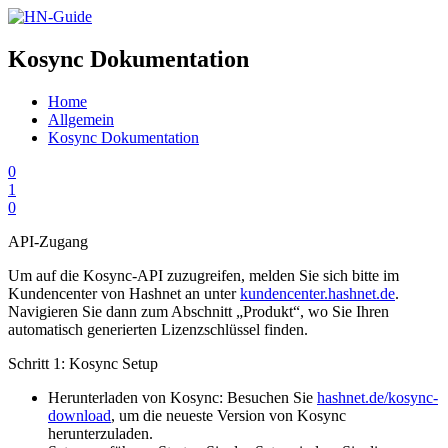
Skip
to
content
Kosync Dokumentation
Home
Allgemein
Kosync Dokumentation
0
1
0
API-Zugang
Um auf die Kosync-API zuzugreifen, melden Sie sich bitte im
Kundencenter von Hashnet an unter
kundencenter.hashnet.de
.
Navigieren Sie dann zum Abschnitt „Produkt“, wo Sie Ihren
automatisch generierten Lizenzschlüssel finden.
Schritt 1: Kosync Setup
Herunterladen von Kosync: Besuchen Sie
hashnet.de/kosync-
download
, um die neueste Version von Kosync
herunterzuladen.